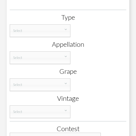
Type
Select
Appellation
Select
Grape
Select
Vintage
Select
Contest